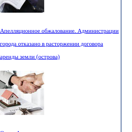
Апелляционное обжалование. Администрации
города отказано в расторжении договора
аренды земли (острова)